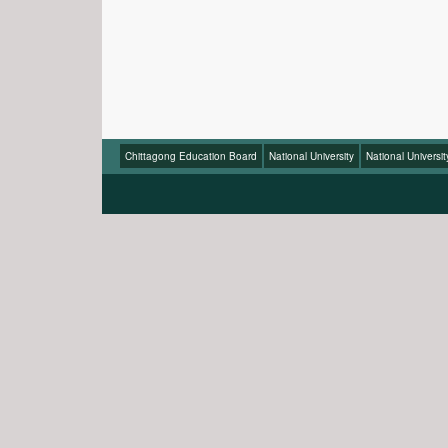
Chittagong Education Board
National University
National Universi