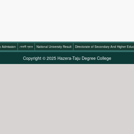
ty Admission
সোনালী ব্যাংক
National University Result
Directorate of Secondary And Higher Educ
Copyright © 2025 Hazera-Taju Degree College