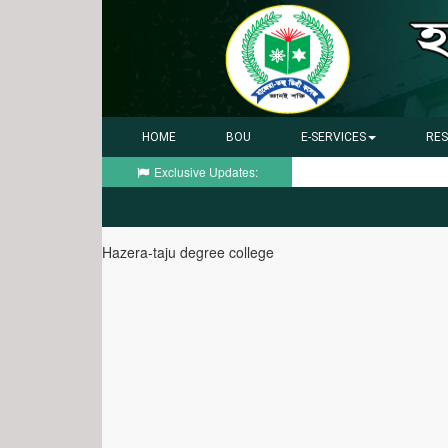
Toggle
HOME
BOU
E-SERVICES
RES
navigation
Exclusive Updates:
Hazera-taju degree college